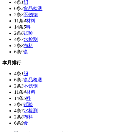
4条
1
织
6条
2
食品检测
2条
3
不锈钢
11条
4
材料
14条
5
料
2条
6
试验
4条
7
水检测
2条
8
布料
6条
9
食
本月排行
4条
1
织
6条
2
食品检测
2条
3
不锈钢
11条
4
材料
14条
5
料
2条
6
试验
4条
7
水检测
2条
8
布料
6条
9
食