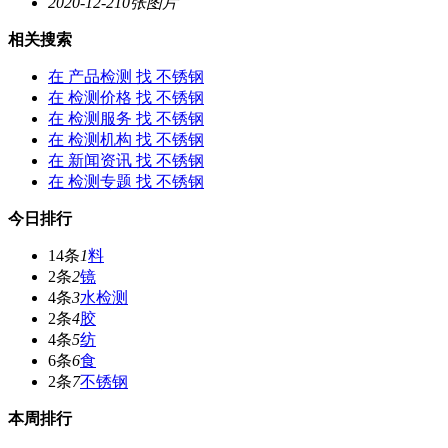
2020-12-21
0张图片
相关搜索
在
产品检测
找 不锈钢
在
检测价格
找 不锈钢
在
检测服务
找 不锈钢
在
检测机构
找 不锈钢
在
新闻资讯
找 不锈钢
在
检测专题
找 不锈钢
今日排行
14条
1
料
2条
2
镜
4条
3
水检测
2条
4
胶
4条
5
纺
6条
6
食
2条
7
不锈钢
本周排行