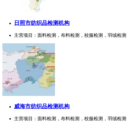
日照市纺织品检测机构
主营项目：面料检测，布料检测，校服检测，羽绒检测
威海市纺织品检测机构
主营项目：面料检测，布料检测，校服检测，羽绒检测