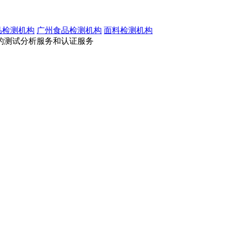
品检测机构
广州食品检测机构
面料检测机构
的测试分析服务和认证服务