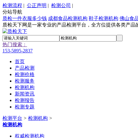
检测流程
|
公正声明
|
检测公司
|
分站导航
质检一件衣服多少钱
成都食品检测机构
鞋子检测机构
佛山食
质检天下网是一家专业的产品检测平台，全方位提供各类产品
热门搜索：
153-5895-2837
首页
产品检测
检测价格
检测服务
检测机构
新闻资讯
检测报告
检测专题
检测平台
>
检测机构
>
检测机构
权威检测机构