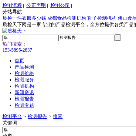
检测流程
|
公正声明
|
检测公司
|
分站导航
质检一件衣服多少钱
成都食品检测机构
鞋子检测机构
佛山食
质检天下网是一家专业的产品检测平台，全方位提供各类产品
热门搜索：
153-5895-2837
首页
产品检测
检测价格
检测服务
检测机构
新闻资讯
检测报告
检测专题
检测平台
>
检测报告
>
搜索
关键词
分类