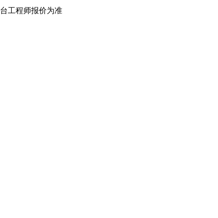
台工程师报价为准