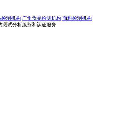
品检测机构
广州食品检测机构
面料检测机构
的测试分析服务和认证服务