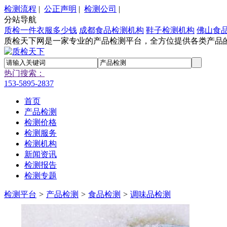
检测流程
|
公正声明
|
检测公司
|
分站导航
质检一件衣服多少钱
成都食品检测机构
鞋子检测机构
佛山食
质检天下网是一家专业的产品检测平台，全方位提供各类产品
热门搜索：
153-5895-2837
首页
产品检测
检测价格
检测服务
检测机构
新闻资讯
检测报告
检测专题
检测平台
>
产品检测
>
食品检测
>
调味品检测