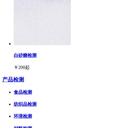
白砂糖检测
￥200
起
产品检测
食品检测
纺织品检测
环境检测