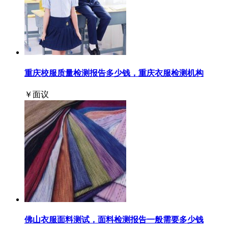
重庆校服质量检测报告多少钱，重庆衣服检测机构
￥面议
佛山衣服面料测试，面料检测报告一般需要多少钱