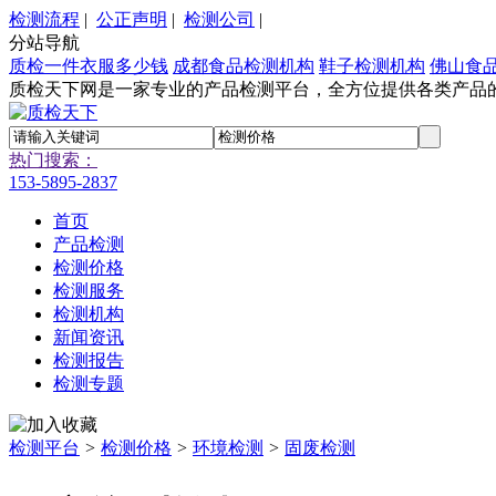
检测流程
|
公正声明
|
检测公司
|
分站导航
质检一件衣服多少钱
成都食品检测机构
鞋子检测机构
佛山食
质检天下网是一家专业的产品检测平台，全方位提供各类产品
热门搜索：
153-5895-2837
首页
产品检测
检测价格
检测服务
检测机构
新闻资讯
检测报告
检测专题
检测平台
>
检测价格
>
环境检测
>
固废检测