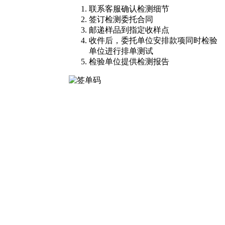
联系客服确认检测细节
签订检测委托合同
邮递样品到指定收样点
收件后，委托单位安排款项同时检验
单位进行排单测试
检验单位提供检测报告