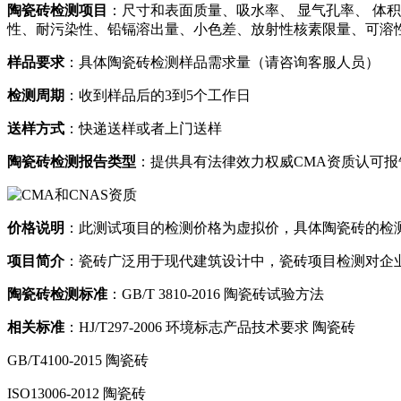
陶瓷砖
检测项目
：尺寸和表面质量、吸水率、 显气孔率、 体
性、耐污染性、铅镉溶出量、小色差、放射性核素限量、可溶
样品要求
：具体陶瓷砖检测样品需求量（请咨询客服人员）
检测周期
：收到样品后的3到5个工作日
送样方式
：快递送样或者上门送样
陶瓷砖检测报告类型
：提供具有法律效力权威CMA资质认可报
价格说明
：此测试项目的检测价格为虚拟价，具体陶瓷砖的检
项目简介
：瓷砖广泛用于现代建筑设计中，瓷砖项目检测对企
陶瓷砖检测标准
：GB/T 3810-2016 陶瓷砖试验方法
相关标准
：HJ/T297-2006 环境标志产品技术要求 陶瓷砖
GB/T4100-2015 陶瓷砖
ISO13006-2012 陶瓷砖