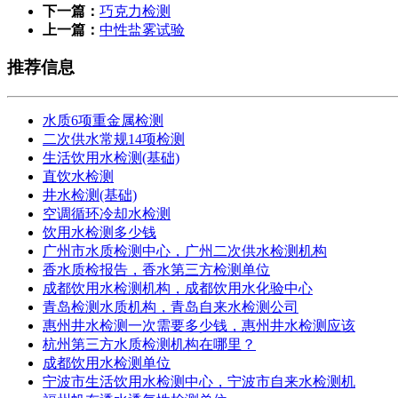
下一篇：
巧克力检测
上一篇：
中性盐雾试验
推荐信息
水质6项重金属检测
二次供水常规14项检测
生活饮用水检测(基础)
直饮水检测
井水检测(基础)
空调循环冷却水检测
饮用水检测多少钱
广州市水质检测中心，广州二次供水检测机构
香水质检报告，香水第三方检测单位
成都饮用水检测机构，成都饮用水化验中心
青岛检测水质机构，青岛自来水检测公司
惠州井水检测一次需要多少钱，惠州井水检测应该
杭州第三方水质检测机构在哪里？
成都饮用水检测单位
宁波市生活饮用水检测中心，宁波市自来水检测机