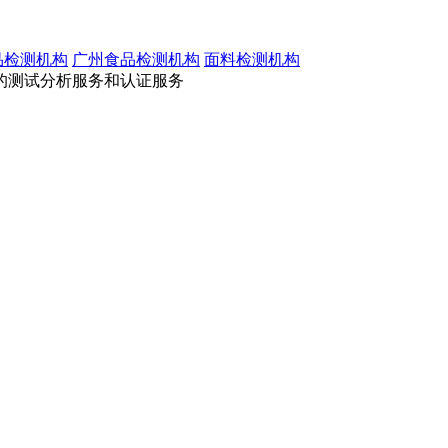
品检测机构
广州食品检测机构
面料检测机构
的测试分析服务和认证服务