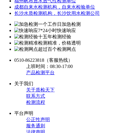
福州帆布透水透气性检测单位
成都自来水检测机构，自来水检验单位
长沙水质检测机构，长沙饮用水检测公司
一个工作日加急检测
7*24小时快速响应
十五年检测经验
检测精准，价格透明
超过百个检测网点
0510-86223818
（客服热线）
上班时间：08:30-17:00
产品检测平台
关于我们
关于质检天下
联系方式
检测流程
平台声明
公正性声明
服务通则
法律声明