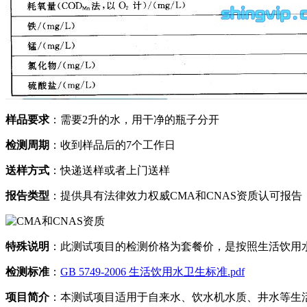
样品要求
：需要2升的水，用干净的瓶子分开
检测周期
：收到样品后的7个工作日
送样方式
：快递送样或者上门送样
报告类型
：提供具有法律效力权威CMA和CNAS资质认可报告
特殊说明
：此测试项目的检测价格为套餐价，是按照生活饮用
检测标准
：
GB 5749-2006 生活饮用水卫生标准.pdf
项目简介
：本测试项目适用于自来水、饮水机水质、井水等生