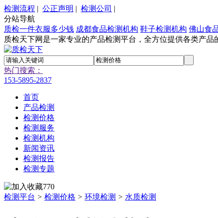
检测流程
|
公正声明
|
检测公司
|
分站导航
质检一件衣服多少钱
成都食品检测机构
鞋子检测机构
佛山食
质检天下网是一家专业的产品检测平台，全方位提供各类产品
热门搜索：
153-5895-2837
首页
产品检测
检测价格
检测服务
检测机构
新闻资讯
检测报告
检测专题
770
检测平台
>
检测价格
>
环境检测
>
水质检测