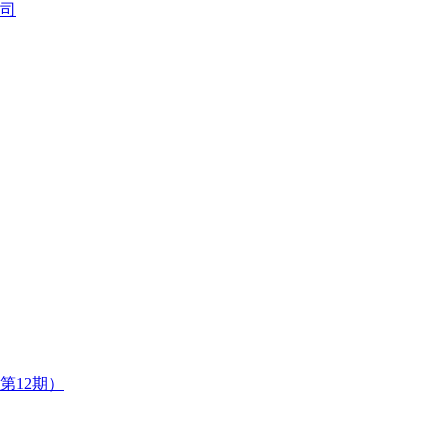
司
第12期）