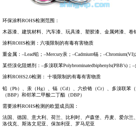
环保涂料ROHS检测范围：
木器漆、建筑材料、汽车漆、玩具漆、塑胶漆、金属烤漆、卷
涂料ROHS检测：六项限制的有毒有害物质
重金属：–Lead铅；–Mercury汞；–Cadmium镉；–Chromium(V
某些溴化阻燃剂：–多溴联苯Polybrominatedbiphenyls(PBB’s)；–多溴联苯
涂料ROHS2.0检测： 十项限制的有毒有害物质
铅（Pb）、汞（Hg）、镉（Cd）、六价铬（Cr）、多溴联苯（
（BBP）和邻苯二甲酸二丁酯（DBP）
需要涂料ROHS检测的欧盟成员国：
法国、德国、意大利、荷兰、比利时、卢森堡、丹麦、爱尔兰
洛伐克、斯洛文尼亚、保加利亚、罗马尼亚