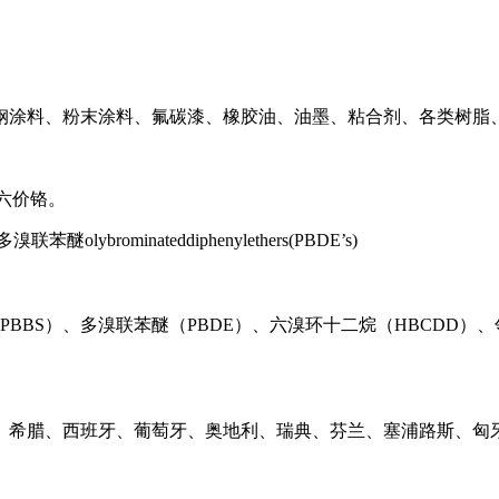
钢涂料、粉末涂料、氟碳漆、橡胶油、油墨、粘合剂、各类树脂
I)六价铬。
醚olybrominateddiphenylethers(PBDE’s)
PBBS）、多溴联苯醚（PBDE）、六溴环十二烷（HBCDD）
、希腊、西班牙、葡萄牙、奥地利、瑞典、芬兰、塞浦路斯、匈