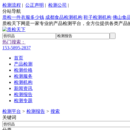
检测流程
|
公正声明
|
检测公司
|
分站导航
质检一件衣服多少钱
成都食品检测机构
鞋子检测机构
佛山食
质检天下网是一家专业的产品检测平台，全方位提供各类产品
热门搜索：
153-5895-2837
首页
产品检测
检测价格
检测服务
检测机构
新闻资讯
检测报告
检测专题
检测平台
>
检测报告
>
搜索
关键词
分类