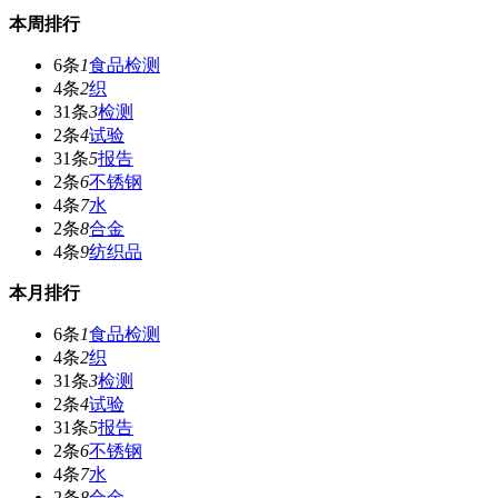
本周排行
6条
1
食品检测
4条
2
织
31条
3
检测
2条
4
试验
31条
5
报告
2条
6
不锈钢
4条
7
水
2条
8
合金
4条
9
纺织品
本月排行
6条
1
食品检测
4条
2
织
31条
3
检测
2条
4
试验
31条
5
报告
2条
6
不锈钢
4条
7
水
2条
8
合金