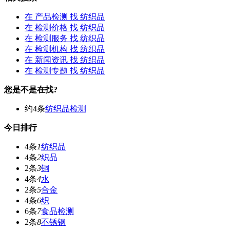
在
产品检测
找 纺织品
在
检测价格
找 纺织品
在
检测服务
找 纺织品
在
检测机构
找 纺织品
在
新闻资讯
找 纺织品
在
检测专题
找 纺织品
您是不是在找?
约4条
纺织品检测
今日排行
4条
1
纺织品
4条
2
织品
2条
3
铜
4条
4
水
2条
5
合金
4条
6
织
6条
7
食品检测
2条
8
不锈钢