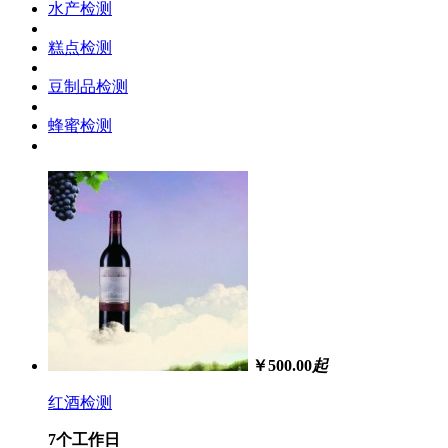
水产检测
糕点检测
豆制品检测
蜂蜜检测
￥500.00
起
红酒检测
7个工作日