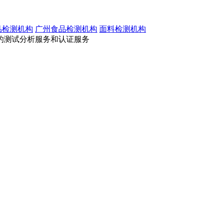
品检测机构
广州食品检测机构
面料检测机构
的测试分析服务和认证服务