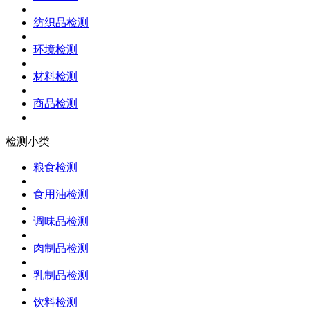
纺织品检测
环境检测
材料检测
商品检测
检测小类
粮食检测
食用油检测
调味品检测
肉制品检测
乳制品检测
饮料检测