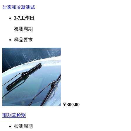
盐雾和冷凝测试
3-7工作日
检测周期
样品要求
￥300.00
雨刮器检测
检测周期