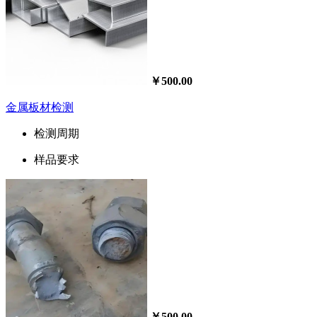
￥500.00
金属板材检测
检测周期
样品要求
￥500.00