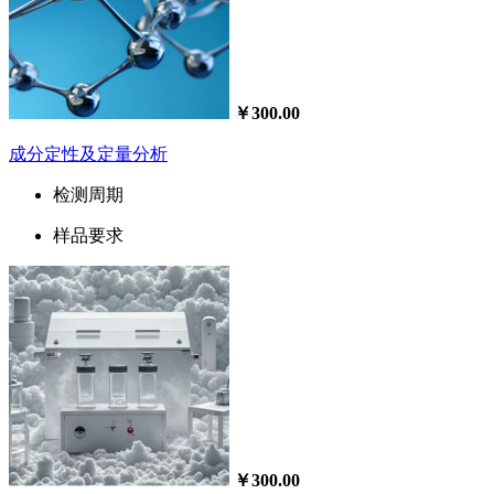
￥300.00
成分定性及定量分析
检测周期
样品要求
￥300.00