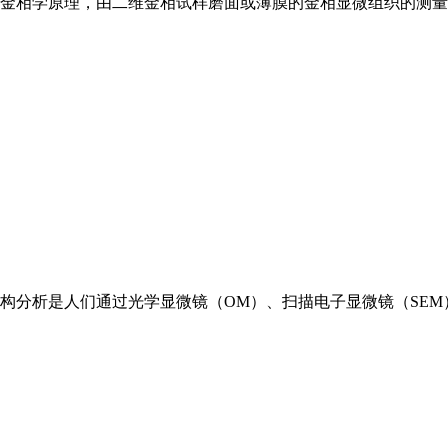
金相
学原理，由二维
金相
试样磨面或薄膜的
金相
显微组织的测量
构分析是人们通过光学显微镜（OM）、扫描电子显微镜（SEM