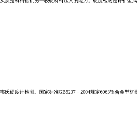
实质是材料抵抗另一较硬材料压入的能力。硬度检测是评价金属
度计检测。国家标准GB5237－2004规定6063铝合金型材