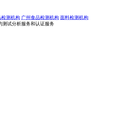
品检测机构
广州食品检测机构
面料检测机构
的测试分析服务和认证服务