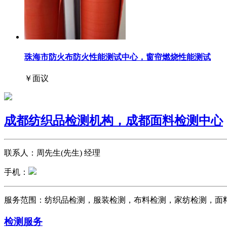
珠海市防火布防火性能测试中心，窗帘燃烧性能测试
￥面议
成都纺织品检测机构，成都面料检测中心
联系人：周先生(先生) 经理
手机：
服务范围：纺织品检测，服装检测，布料检测，家纺检测，面
检测服务