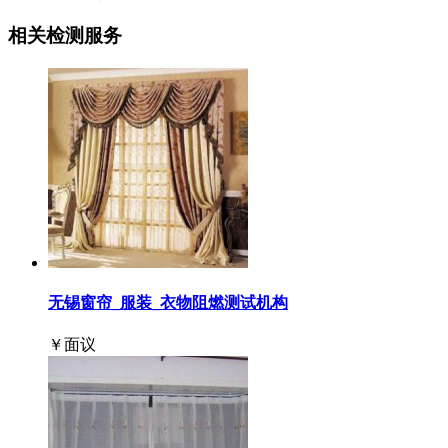
相关检测服务
无锡窗帘_服装_衣物阻燃测试机构
￥面议