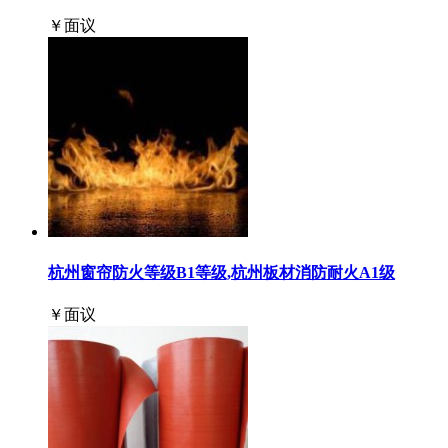
￥面议
杭州窗帘防火等级B1等级,杭州板材消防耐火A1级
￥面议