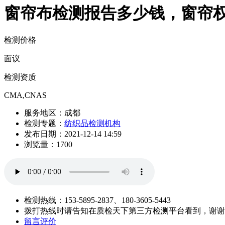
窗帘布检测报告多少钱，窗帘
检测价格
面议
检测资质
CMA,CNAS
服务地区：
成都
检测专题：
纺织品检测机构
发布日期：
2021-12-14 14:59
浏览量：
1700
检测热线：
153-5895-2837、180-3605-5443
拨打热线时请告知在质检天下第三方检测平台看到，谢谢
留言评价