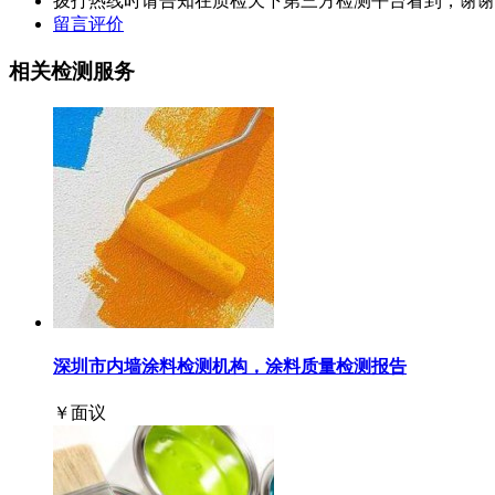
拨打热线时请告知在质检天下第三方检测平台看到，谢谢
留言评价
相关检测服务
深圳市内墙涂料检测机构，涂料质量检测报告
￥面议