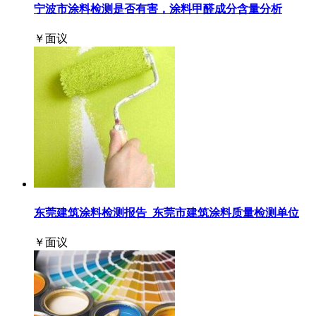
宁波市涂料检测是否有害，涂料甲醛成分含量分析
￥面议
东莞建筑涂料检测报告_东莞市建筑涂料质量检测单位
￥面议