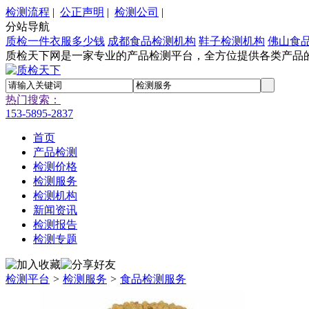
检测流程
|
公正声明
|
检测公司
|
分站导航
质检一件衣服多少钱
成都食品检测机构
鞋子检测机构
佛山食
质检天下网是一家专业的产品检测平台，全方位提供各类产品
热门搜索：
153-5895-2837
首页
产品检测
检测价格
检测服务
检测机构
新闻资讯
检测报告
检测专题
检测平台
>
检测服务
>
食品检测服务