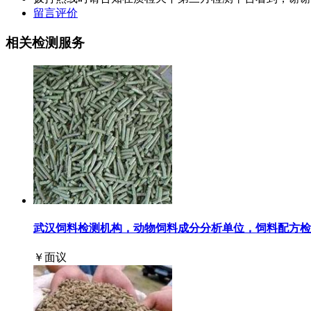
留言评价
相关检测服务
武汉饲料检测机构，动物饲料成分分析单位，饲料配方检
￥面议