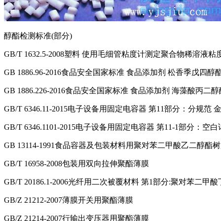
醇酯检测标准(部分)
GB/T 1632.5-2008塑料 使用毛细管粘度计测定聚合物稀溶液
GB 1886.96-2016食品安全国家标准 食品添加剂 松香季戊四醇
GB 1886.226-2016食品安全国家标准 食品添加剂 海藻酸丙二
GB/T 6346.11-2015电子设备用固定电容器 第11部分
GB/T 6346.1101-2015电子设备用固定电容器 第11-
GB 13114-1991食品容器及包装材料用聚对苯二甲酸乙二醇酯
GB/T 16958-2008包装用双向拉伸聚酯薄膜
GB/T 20186.1-2006光纤用二次被覆材料 第1部分:聚对苯二甲
GB/Z 21212-2007薄膜开关用聚酯薄膜
GB/Z 21214-2007行输出变压器用聚酯薄膜