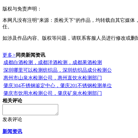
版权与免责声明：
本网凡没有注明"来源：质检天下"的作品，均转载自其它媒
任。
如涉及作品内容、版权等问题，请联系客服人员进行修改或删
更多
>
同类新闻资讯
成都白酒检测，成都洋酒检测，成都果酒检测
深圳哪里可以检测纺织品，深圳纺织品成分检测公
惠州市山泉水检测公司，惠州直饮水检测部门
肇庆304不锈钢鉴定中心，肇庆201不锈钢检测单位
肇庆市饮用水检测公司，肇庆矿泉水检测部门
相关评论
发表评论
新闻资讯