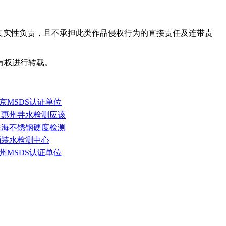
真实性负责，且不承担此类作品侵权行为的直接责任及连带责
有权进行转载。
京MSDS认证单位
，惠州井水检测应该
珠海不锈钢硬度检测
桶装水检测中心
州MSDS认证单位