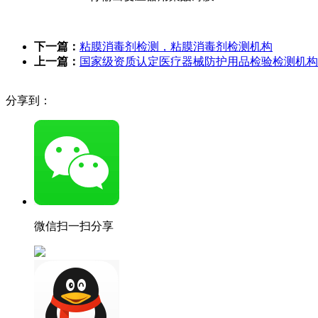
下一篇：
粘膜消毒剂检测，粘膜消毒剂检测机构
上一篇：
国家级资质认定医疗器械防护用品检验检测机构
分享到：
微信扫一扫分享