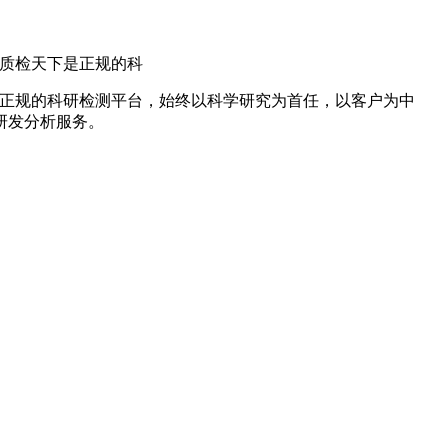
。质检天下是正规的科
是正规的科研检测平台，始终以科学研究为首任，以客户为中
研发分析服务。