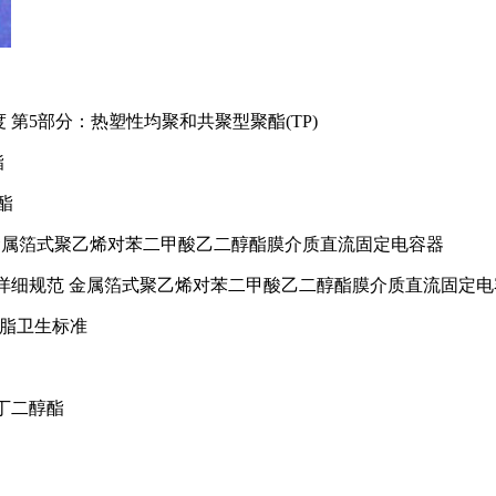
粘度 第5部分：热塑性均聚和共聚型聚酯(TP)
酯
醇酯
：分规范 金属箔式聚乙烯对苯二甲酸乙二醇酯膜介质直流固定电容器
1部分：空白详细规范 金属箔式聚乙烯对苯二甲酸乙二醇酯膜介质直流固定
树脂卫生标准
酸丁二醇酯