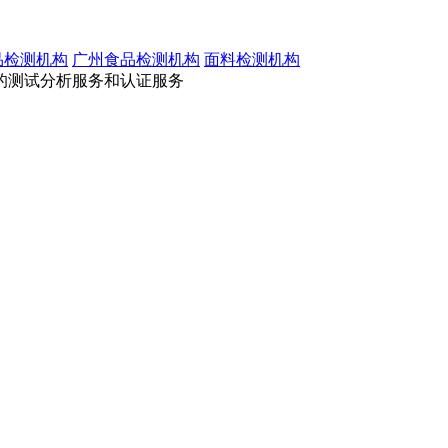
品检测机构
广州食品检测机构
面料检测机构
的测试分析服务和认证服务