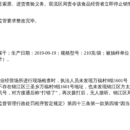
证索票、进货查验义务。双流区局责令该食品经营者立即停止销
按监管要求整改完毕。
三宝豆腐干；生产日期：2019-09-19；规格型号：210克/袋
计）。
对企业经营场所进行现场检查时，执法人员未发现万福村9组160
存在锦江区三圣乡万福村9组1601号地址，也未发现锦江区方
机号，对方接通后称“打错了”，再次拨打后，无人接听。锦江区
市场监督管理行政处罚程序暂定规定》第四十三条第一款第四项“