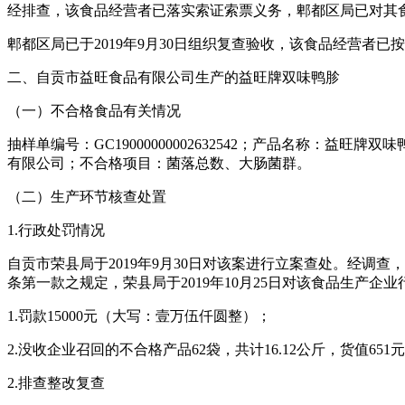
经排查，该食品经营者已落实索证索票义务，郫都区局已对其
郫都区局已于2019年9月30日组织复查验收，该食品经营者已
二、自贡市益旺食品有限公司生产的益旺牌双味鸭胗
（一）不合格食品有关情况
抽样单编号：GC19000000002632542；产品名称：益
有限公司；不合格项目：菌落总数、大肠菌群。
（二）生产环节核查处置
1.行政处罚情况
自贡市荣县局于2019年9月30日对该案进行立案查处。经
条第一款之规定，荣县局于2019年10月25日对该食品生产企
1.罚款15000元（大写：壹万伍仟圆整）；
2.没收企业召回的不合格产品62袋，共计16.12公斤，货值651
2.排查整改复查