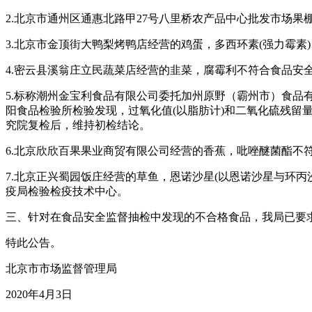
2.北京市通州区通惠北路甲27号八里桥农产品中心批发市场
3.北京市金顶街大鸭梨烤鸭店经营的鸡蛋，多西环素(强力霉
4.密云县溪翁庄立民蔬菜店经营的韭菜，腐霉利不符合食品安
5.标称潮州金宝利食品有限公司委托加州原野（霸州市）食品
阳食品检验所检验发现，过氧化值(以脂肪计)和二氧化硫残
究院复检后，维持初检结论。
6.北京欣欣百果果业商贸有限公司经营的香蕉，吡唑醚菌酯不
7.北京正兴蜀园饭庄经营的草鱼，恩诺沙星(以恩诺沙星与环丙
疫局检验检疫技术中心。
三、针对在食品安全监督抽检中发现的不合格食品，我局已要
特此公告。
北京市市场监督管理局
2020年4月3日