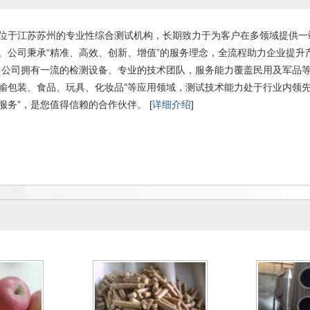
位于江苏苏州的专业性综合测试机构，长期致力于为客户在多领域提供一
。公司秉承“精准、高效、创新、增值”的服务理念，全流程助力企业提升
！公司拥有一流的检测设备、专业的技术团队，服务能力覆盖民用及军品
输包装、食品、玩具、化妆品”等应用领域，测试技术能力处于行业内领先
服务”，是您值得信赖的合作伙伴。 [
详细介绍
]