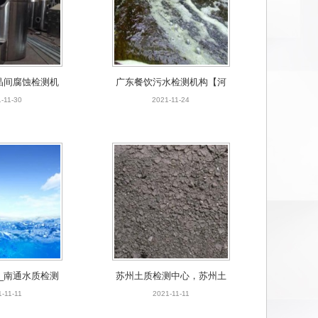
晶间腐蚀检测机
广东餐饮污水检测机构【河
匀腐蚀检测中心
源_韶关_汕头_梅州】
-11-30
2021-11-24
_南通水质检测
苏州土质检测中心，苏州土
机构
壤有害物质检测单位
-11-11
2021-11-11