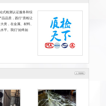
站式检测认证服务和综
产品品质，践行“质检让
等大类，在金属、材料、
水平。我们“始终如