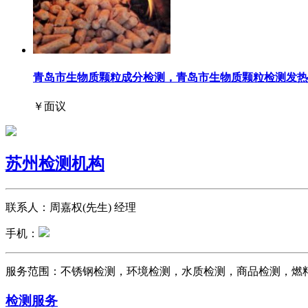
青岛市生物质颗粒成分检测，青岛市生物质颗粒检测发热
￥面议
苏州检测机构
联系人：周嘉权(先生) 经理
手机：
服务范围：不锈钢检测，环境检测，水质检测，商品检测，燃
检测服务