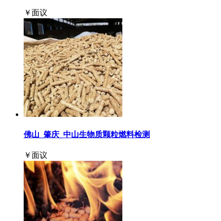
￥面议
佛山_肇庆_中山生物质颗粒燃料检测
￥面议