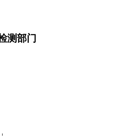
质检测部门
！