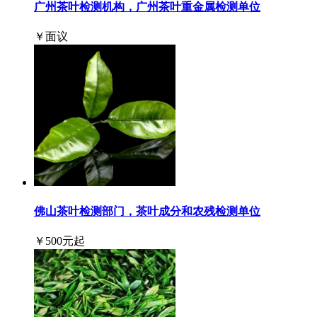
广州茶叶检测机构，广州茶叶重金属检测单位
￥面议
佛山茶叶检测部门，茶叶成分和农残检测单位
￥500元起