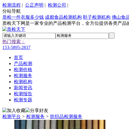
检测流程
|
公正声明
|
检测公司
|
分站导航
质检一件衣服多少钱
成都食品检测机构
鞋子检测机构
佛山食
质检天下网是一家专业的产品检测平台，全方位提供各类产品
热门搜索：
153-5895-2837
首页
产品检测
检测价格
检测服务
检测机构
新闻资讯
检测报告
检测专题
检测平台
>
检测服务
>
纺织品检测服务