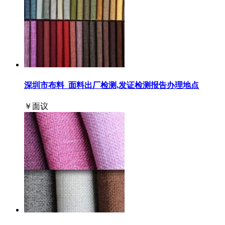
深圳市布料_面料出厂检测,发证检测报告办理地点
￥面议