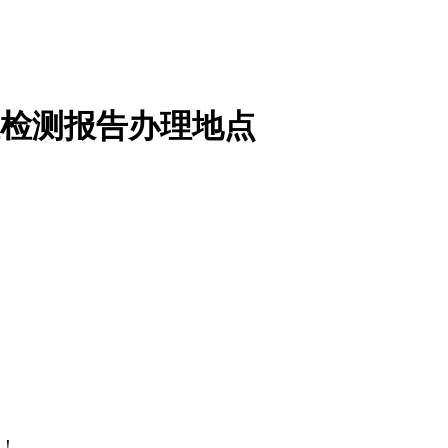
证检测报告办理地点
！