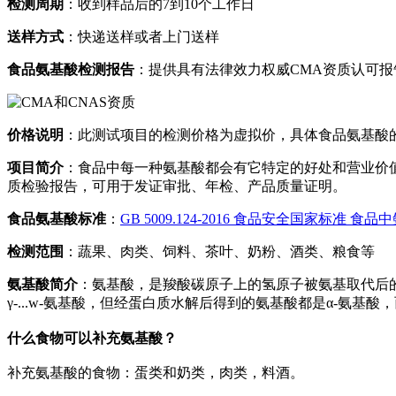
检测周期
：收到样品后的7到10个工作日
送样方式
：快递送样或者上门送样
食品氨基酸检测报告
：提供具有法律效力权威CMA资质认可报
价格说明
：此测试项目的检测价格为虚拟价，具体食品氨基酸
项目简介
：食品中每一种氨基酸都会有它特定的好处和营业价
质检验报告，可用于发证审批、年检、产品质量证明。
食品氨基酸标准
：
GB 5009.124-2016 食品安全国家标准 
检测范围
：蔬果、肉类、饲料、茶叶、奶粉、酒类、粮食等
氨基酸简介
：氨基酸，是羧酸碳原子上的氢原子被氨基取代后的
γ-...w-氨基酸，但经蛋白质水解后得到的氨基酸都是α-氨
什么食物可以补充氨基酸？
补充氨基酸的食物：蛋类和奶类，肉类，料酒。